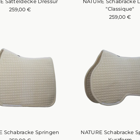
 Satteldecke Dressur
NATURE Schabracke D
"Classique"
259,00 €
259,00 €
 Schabracke Springen
NATURE Schabracke S
Kurzform