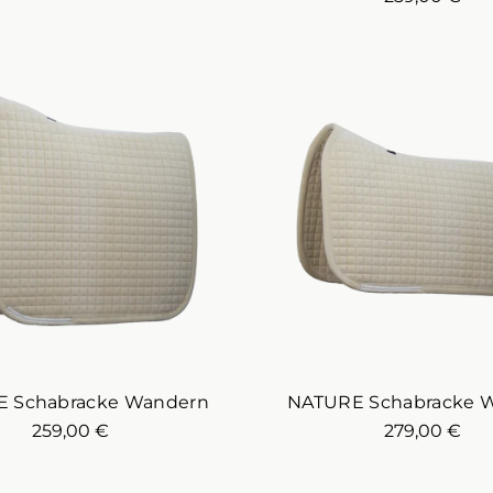
 Schabracke Wandern
NATURE Schabracke W
259,00 €
279,00 €