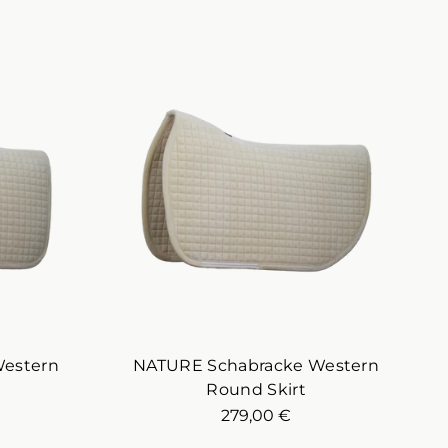
estern
NATURE Schabracke Western
Round Skirt
279,00 €