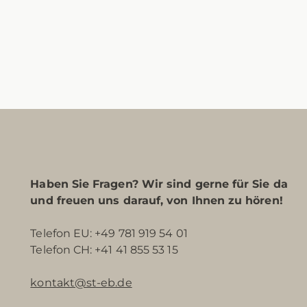
Haben Sie Fragen? Wir sind gerne für Sie da
und freuen uns darauf, von Ihnen zu hören!
Telefon EU: +49 781 919 54 01
Telefon CH: +41 41 855 53 15
kontakt@st-eb.de