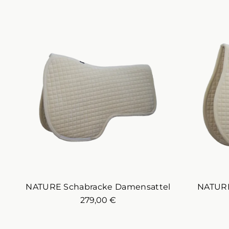
NATURE Schabracke Damensattel
NATURE
279,00 €